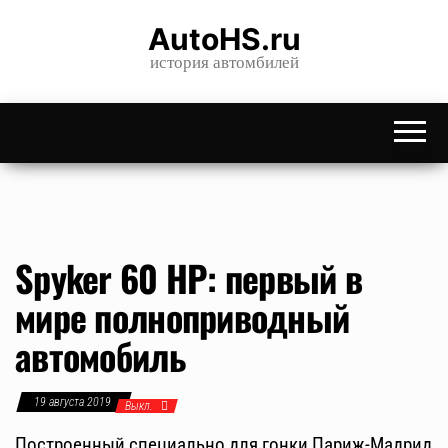
Skip
AutoHS.ru
to
история автомбилей
the
content
Spyker 60 HP: первый в
мире полноприводный
автомобиль
19 августа 2019
Выкл.
Построенный специально для гонки Париж-Мадрид