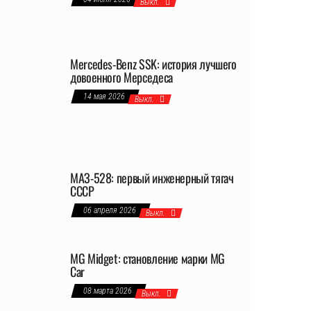
Выкл.
Mercedes-Benz SSK: история лучшего
довоенного Мерседеса
14 мая 2026
Выкл.
МАЗ-528: первый инженерный тягач
СССР
06 апреля 2026
Выкл.
MG Midget: становление марки MG
Car
08 марта 2026
Выкл.