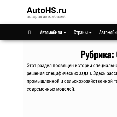
Skip
AutoHS.ru
to
история автомбилей
the
content
Автомобили
Страны
Автомоб
Рубрика:
Этот раздел посвящен истории специально
решения специфических задач. Здесь расс
промышленной и сельскохозяйственной те
современных моделей.