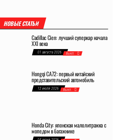
НОВЫЕ СТАТЬИ
Cadillac Cien: лучший суперкар начала
XXI века
01 августа 2026
Выкл.
Hongqi CA72: первый китайский
представительский автомобиль
12 июля 2026
Выкл.
Honda City: японская малолитражка с
мопедом в багажнике
04 июня 2026