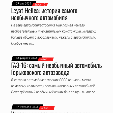
09 мая 2024
Выкл.
Leyat Helica: история самого
необычного автомобиля
На заре автомобилестроения мир познал немало
изобретательных и удивительных конструкций, имевших
больше общего с аэропланами, нежели с автомобилями.
Особое место…
14 февраля 2024
Выкл.
ГАЗ-16: самый необычный автомобиль
Горьковского автозавода
В истории автомобилестроения СССР нашлось место
немалому количеству весьма интересных автомобилей.
Пожалуй самый необычный из них был создан в начале…
02 сентября 2023
Выкл.