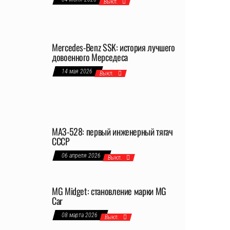
Выкл.
Mercedes-Benz SSK: история лучшего
довоенного Мерседеса
14 мая 2026
Выкл.
МАЗ-528: первый инженерный тягач
СССР
06 апреля 2026
Выкл.
MG Midget: становление марки MG
Car
08 марта 2026
Выкл.