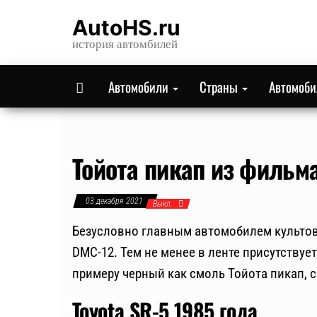
Skip
AutoHS.ru
to
история автомбилей
the
content
Автомобили
Страны
Автомоб
Тойота пикап из фильм
03 декабря 2021
Выкл.
Безусловно главным автомобилем культов
DMC-12. Тем не менее в ленте присутствуе
примеру черный как смоль Тойота пикап, 
Toyota SR-5 1985 года