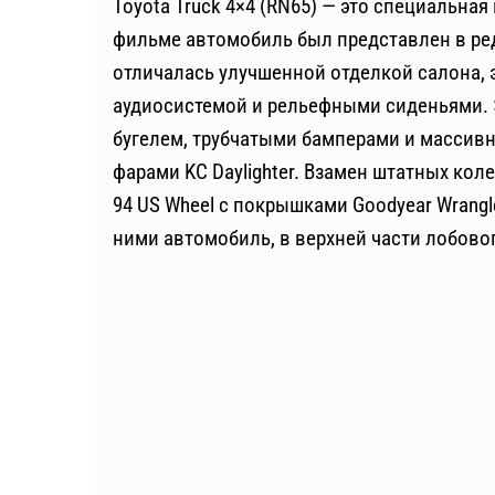
Toyota Truck 4×4 (RN65) — это специальная
фильме автомобиль был представлен в ре
отличалась улучшенной отделкой салона,
аудиосистемой и рельефными сиденьями.
бугелем, трубчатыми бамперами и массив
фарами KC Daylighter. Взамен штатных ко
94 US Wheel с покрышками Goodyear Wrangl
ними автомобиль, в верхней части лобово