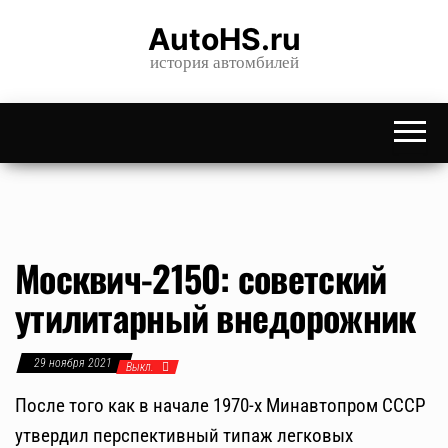
Skip
AutoHS.ru
to
история автомбилей
the
content
Москвич-2150: советский
утилитарный внедорожник
29 ноября 2021
Выкл.
После того как в начале 1970-х Минавтопром СССР
утвердил перспективный типаж легковых