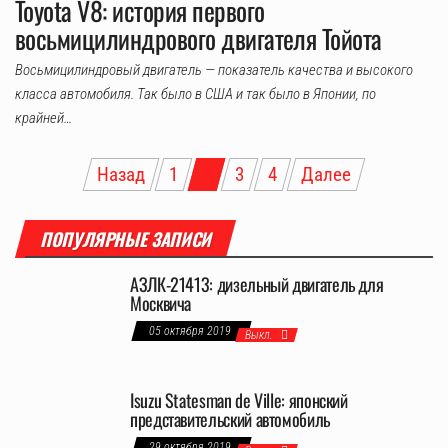
Toyota V8: история первого
восьмицилиндрового двигателя Тойота
Восьмицилиндровый двигатель — показатель качества и высокого
класса автомобиля. Так было в США и так было в Японии, по
крайней…
Пагинация
Назад
1
2
3
4
Далее
записей
ПОПУЛЯРНЫЕ ЗАПИСИ
АЗЛК-21413: дизельный двигатель для
Москвича
05 октября 2019
Выкл.
Isuzu Statesman de Ville: японский
представительский автомобиль
29 октября 2019