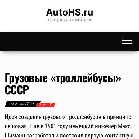
Skip
AutoHS.ru
to
история автомбилей
the
content
Грузовые «троллейбусы»
СССР
23 августа 2023
Выкл.
Идея создания грузовых троллейбусов в принципе
не новая. Еще в 1901 году немецкий инженер Макс
Шиманн разработал и построил первую контактную