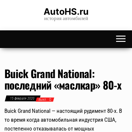
Skip
AutoHS.ru
to
история автомбилей
the
content
Buick Grand National:
последний «маслкар» 80-х
15 февраля 2020
Выкл.
Buick Grand National — настоящий рудимент 80-х. В
то время когда автомобильная индустрия США,
постепенно отказывалась от мощных