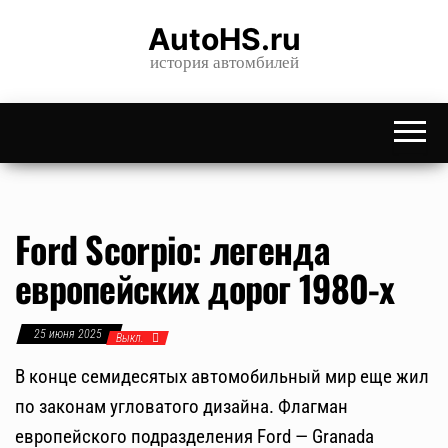
Skip
AutoHS.ru
to
история автомбилей
the
content
Ford Scorpio: легенда
европейских дорог 1980-х
25 июня 2025
Выкл.
В конце семидесятых автомобильный мир еще жил
по законам угловатого дизайна. Флагман
европейского подразделения Ford — Granada