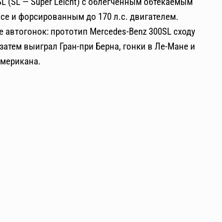
L (SL — Super Leicht) с облегченным обтекаемым
е и форсированным до 170 л.с. двигателем.
 автогонок: прототип Mercedes-Benz 300SL сходу
затем выиграл Гран-при Берна, гонки в Ле-Мане и
американа.