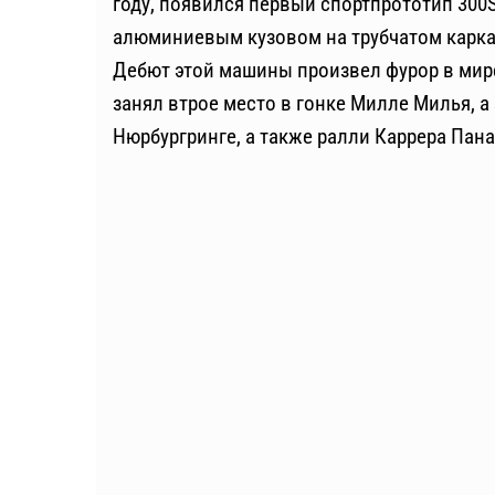
году, появился первый спортпрототип 300S
алюминиевым кузовом на трубчатом каркас
Дебют этой машины произвел фурор в мире
занял втрое место в гонке Милле Милья, а 
Нюрбургринге, а также ралли Каррера Пан