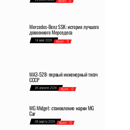
Выкл.
Mercedes-Benz SSK: история лучшего
довоенного Мерседеса
14 мая 2026
Выкл.
МАЗ-528: первый инженерный тягач
СССР
06 апреля 2026
Выкл.
MG Midget: становление марки MG
Car
08 марта 2026
Выкл.