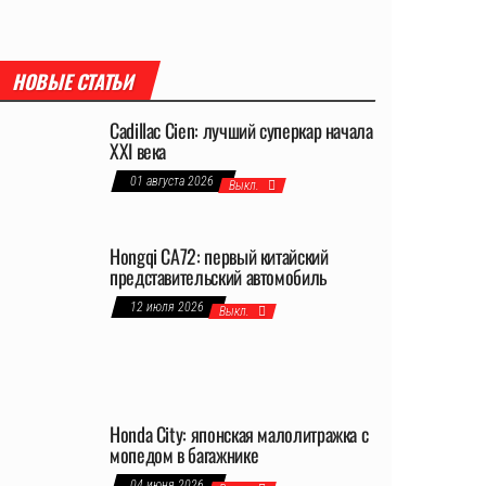
НОВЫЕ СТАТЬИ
Cadillac Cien: лучший суперкар начала
XXI века
01 августа 2026
Выкл.
Hongqi CA72: первый китайский
представительский автомобиль
12 июля 2026
Выкл.
Honda City: японская малолитражка с
мопедом в багажнике
04 июня 2026