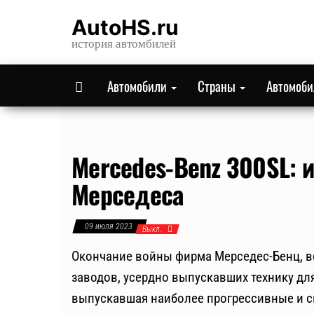
Skip
AutoHS.ru
to
история автомбилей
the
content
Автомобили
Страны
Автомоб
Mercedes-Benz 300SL: и
Мерседеса
09 июля 2023
Выкл.
Окончание войны фирма Мерседес-Бенц, в
заводов, усердно выпускавших технику для
выпускавшая наиболее прогрессивные и с