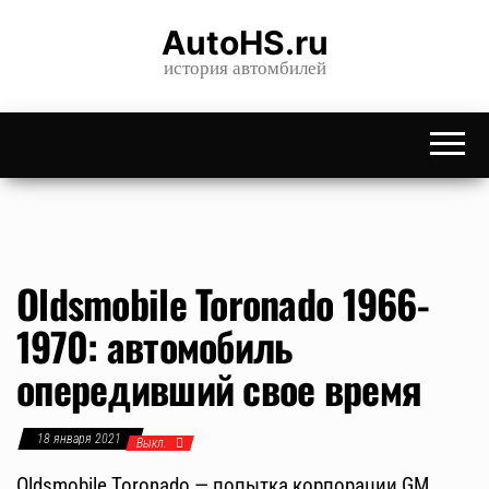
Skip
AutoHS.ru
to
история автомбилей
the
content
Oldsmobile Toronado 1966-
1970: автомобиль
опередивший свое время
18 января 2021
Выкл.
Oldsmobile Toronado — попытка корпорации GM