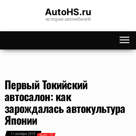
Skip
AutoHS.ru
to
история автомбилей
the
content
Первый Токийский
автосалон: как
зарождалась автокультура
Японии
11 октября 2019
Выкл.