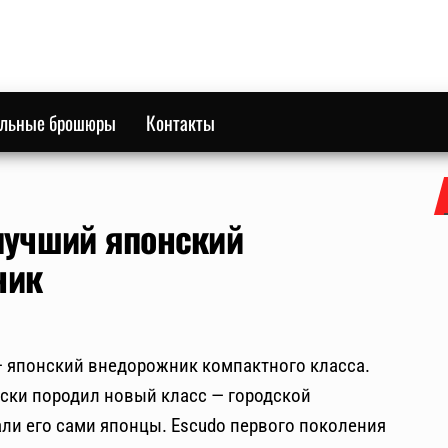
ильные брошюры
Контакты
: лучший японский
ник
ck — японский внедорожник компактного класса.
ески породил новый класс — городской
али его сами японцы. Escudo первого поколения