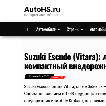
Skip
AutoHS.ru
to
история автомбилей
the
content
Автомобили
Страны
Автомоб
Suzuki Escudo (Vitara)
компактный внедорож
25 сентября 2020
Выкл.
Suzuki Escudo, он же Vitara, он же Sideki
Своим появлением в 1988 году, он фактич
внедорожник или «City Krokan», как назыв