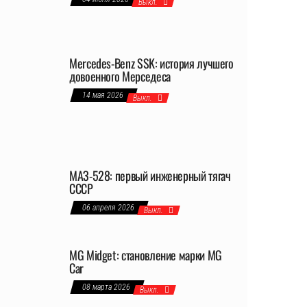
Выкл.
Mercedes-Benz SSK: история лучшего
довоенного Мерседеса
14 мая 2026
Выкл.
МАЗ-528: первый инженерный тягач
СССР
06 апреля 2026
Выкл.
MG Midget: становление марки MG
Car
08 марта 2026
Выкл.