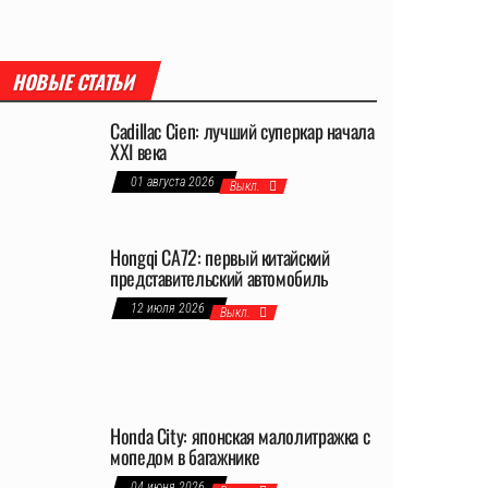
НОВЫЕ СТАТЬИ
Cadillac Cien: лучший суперкар начала
XXI века
01 августа 2026
Выкл.
Hongqi CA72: первый китайский
представительский автомобиль
12 июля 2026
Выкл.
Honda City: японская малолитражка с
мопедом в багажнике
04 июня 2026