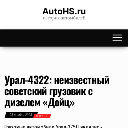
Skip
AutoHS.ru
to
история автомбилей
the
content
Урал-4322: неизвестный
советский грузовик с
дизелем «Дойц»
26 ноября 2023
Выкл.
Грузовые автомобили Урал-375Д являлись