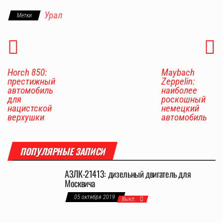
Урал
Метки
Horch 850:
Maybach
престижный
Zeppelin:
автомобиль
наиболее
для
роскошный
нацистской
немецкий
верхушки
автомобиль
ПОПУЛЯРНЫЕ ЗАПИСИ
АЗЛК-21413: дизельный двигатель для
Москвича
05 октября 2019
Выкл.