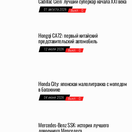
Cadillac Cien: лучший суперкар начала XXI века
01 августа 2026
Выкл.
Hongqi CA72: первый китайский
представительский автомобиль
12 июля 2026
Выкл.
Honda City: японская малолитражка с мопедом
в багажнике
04 июня 2026
Выкл.
Mercedes-Benz SSK: история лучшего
довоенного Мерседеса