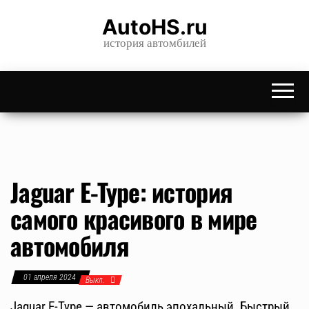
Skip
AutoHS.ru
to
история автомбилей
the
content
Jaguar E-Type: история
самого красивого в мире
автомобиля
01 апреля 2024
Выкл.
Jaguar E-Type — автомобиль эпохальный. Быстрый,