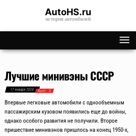
Skip
AutoHS.ru
to
история автомбилей
the
content
Лучшие минивэны СССР
17 января 2024
Выкл.
Впервые легковые автомобили с однообъемным
пассажирским кузовом появились еще до войны,
однако особого развития не получили. Второе
пришествие минивэнов пришлось на конец 1950-х,