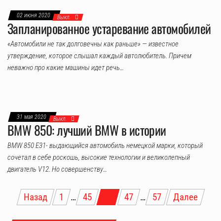
02 июня 2020
Выкл.
Запланированное устаревание автомобилей
«Автомобили не так долговечны как раньше» — известное
утверждение, которое слышал каждый автолюбитель. Причем
неважно про какие машины идет речь…
31 мая 2020
Выкл.
BMW 850: лучший BMW в истории
BMW 850 E31- выдающийся автомобиль немецкой марки, который
сочетал в себе роскошь, высокие технологии и великолепный
двигатель V12. Но совершенству…
Пагинация
Назад
1
…
45
46
47
…
57
Далее
записей