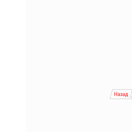
Пагинация
Назад
записей