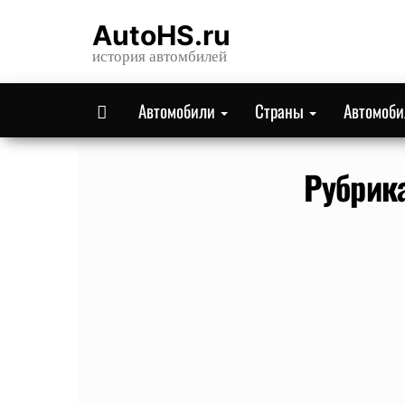
Skip
AutoHS.ru
to
история автомбилей
the
content
Автомобили
Страны
Автомоб
Рубрик