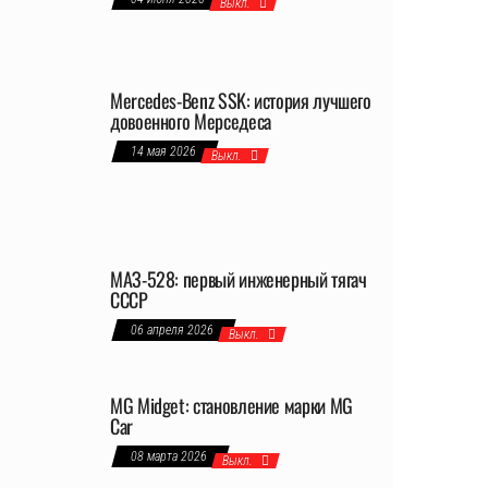
Выкл.
Mercedes-Benz SSK: история лучшего
довоенного Мерседеса
14 мая 2026
Выкл.
МАЗ-528: первый инженерный тягач
СССР
06 апреля 2026
Выкл.
MG Midget: становление марки MG
Car
08 марта 2026
Выкл.