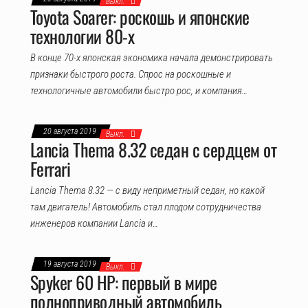
Выкл.
Toyota Soarer: роскошь и японские
технологии 80-х
В конце 70-х японская экономика начала демонстрировать
признаки быстрого роста. Спрос на роскошные и
технологичные автомобили быстро рос, и компания…
20 августа 2019
Выкл.
Lancia Thema 8.32 седан с сердцем от
Ferrari
Lancia Thema 8.32 — с виду неприметный седан, но какой
там двигатель! Автомобиль стал плодом сотрудничества
инженеров компании Lancia и…
19 августа 2019
Выкл.
Spyker 60 HP: первый в мире
полноприводный автомобиль