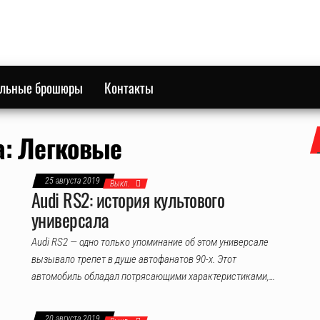
ильные брошюры
Контакты
а:
Легковые
25 августа 2019
Выкл.
Audi RS2: история культового
универсала
Audi RS2 — одно только упоминание об этом универсале
вызывало трепет в душе автофанатов 90-х. Этот
автомобиль обладал потрясающими характеристиками,…
20 августа 2019