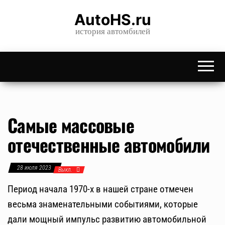
Skip
AutoHS.ru
to
история автомбилей
the
content
Самые массовые
отечественные автомобили
28 июля 2023
Выкл.
Период начала 1970-х в нашей стране отмечен
весьма знаменательными событиями, которые
дали мощный импульс развитию автомобильной