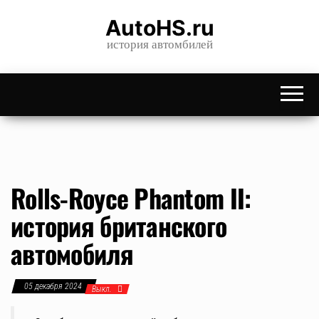
Skip
AutoHS.ru
to
история автомбилей
the
content
Rolls-Royce Phantom II:
история британского
автомобиля
05 декабря 2024
Выкл.