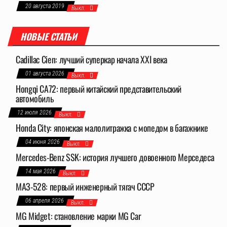
20 августа 2019
Выкл.
НОВЫЕ СТАТЬИ
Cadillac Cien: лучший суперкар начала XXI века
01 августа 2026
Выкл.
Hongqi CA72: первый китайский представительский
автомобиль
12 июля 2026
Выкл.
Honda City: японская малолитражка с мопедом в багажнике
04 июня 2026
Выкл.
Mercedes-Benz SSK: история лучшего довоенного Мерседеса
14 мая 2026
Выкл.
МАЗ-528: первый инженерный тягач СССР
06 апреля 2026
Выкл.
MG Midget: становление марки MG Car