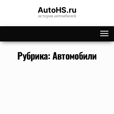
Skip
AutoHS.ru
to
история автомбилей
the
content
Рубрика:
Автомобили