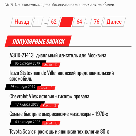
США. Он применялся для обозначения мощных автомобилей…
Пагинация
Назад
1
…
62
63
64
…
76
Далее
записей
ПОПУЛЯРНЫЕ ЗАПИСИ
АЗЛК-21413: дизельный двигатель для Москвича
05 октября 2019
Выкл.
Isuzu Statesman de Ville: японский представительский
автомобиль
29 октября 2019
Выкл.
Chevrolet Viva: история «тихого» провала
17 января 2022
Выкл.
Самые быстрые американские «маслкары» 1970-х
03 октября 2022
Выкл.
Toyota Soarer: роскошь и японские технологии 80-х