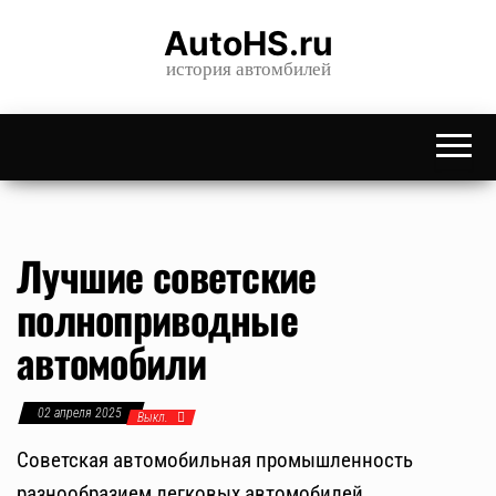
Skip
AutoHS.ru
to
история автомбилей
the
content
Лучшие советские
полноприводные
автомобили
02 апреля 2025
Выкл.
Советская автомобильная промышленность
разнообразием легковых автомобилей