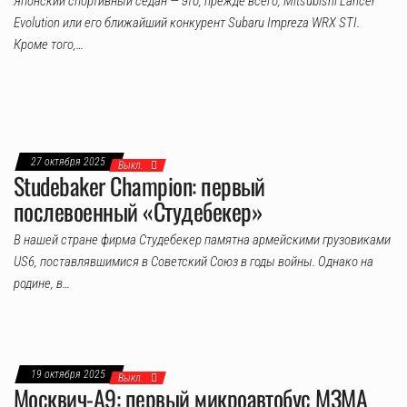
Японский спортивный седан — это, прежде всего, Mitsubishi Lancer
Evolution или его ближайший конкурент Subaru Impreza WRX STI.
Кроме того,…
27 октября 2025
Выкл.
Studebaker Champion: первый
послевоенный «Студебекер»
В нашей стране фирма Студебекер памятна армейскими грузовиками
US6, поставлявшимися в Советский Союз в годы войны. Однако на
родине, в…
19 октября 2025
Выкл.
Москвич-А9: первый микроавтобус МЗМА