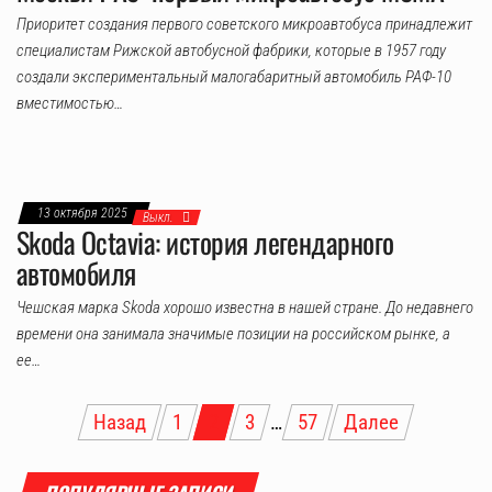
Приоритет создания первого советского микроавтобуса принадлежит
специалистам Рижской автобусной фабрики, которые в 1957 году
создали экспериментальный малогабаритный автомобиль РАФ-10
вместимостью…
13 октября 2025
Выкл.
Skoda Octavia: история легендарного
автомобиля
Чешская марка Skoda хорошо известна в нашей стране. До недавнего
времени она занимала значимые позиции на российском рынке, а
ее…
Пагинация
Назад
1
2
3
…
57
Далее
записей